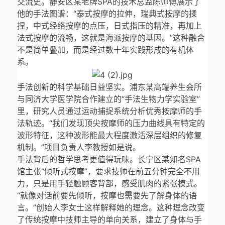
交流史。静安区某老牌SPA的技术总监陈师傅展示了
他的手法图谱：“泰式按摩的拉伸，瑞典式按摩的揉
捏，中式经络按摩的点压，日式指压的精准，再加上
法式按摩的流畅，这就是海派按摩的基因。”这种融合
不是简单叠加，而是经过数十年实践形成的有机体
系。
手法创新的科学基础日益坚实。浦东某高端养生会所
与同济大学医学院合作建立的“手法生物力学实验室”
里，研究人员通过运动捕捉系统分析优秀按摩师的手
法轨迹。“我们发现顶尖按摩师的压力曲线具有特定的
波形特征，这种波形能最大程度激活深层组织的修复
机制。”项目负责人李教授如是说。
手法背后的哲学思考更值得玩味。长宁区某知名SPA
馆主张“倾听式按摩”，要求技师在前五分钟完全不用
力，只是用手轻触顾客背部，感受肌肉的紧张模式。
“就像对话前要先倾听，按摩也需要先了解身体的语
言。”创始人李女士这样解释她的理念。这种理念改变
了传统按摩中技师主导的单向关系，建立了身体与手