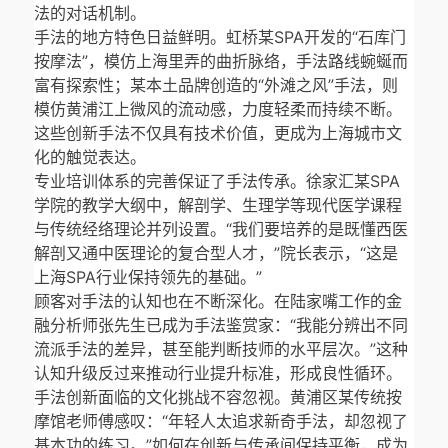
法的对话机制。
手法的地方特色日益鲜明。虹桥某SPA开发的“石库门
按摩法”，模仿上海里弄的曲折脉络，手法路线蜿蜒而
富有探索性；某本土品牌创造的“外滩之风”手法，则
模仿黄浦江上微风的流动感，力度轻柔而持续不断。
这些创新手法不仅具有技术价值，更成为上海城市文
化的触觉表达。
专业培训体系的完善保证了手法传承。徐家汇某SPA
学院的教学大纲中，解剖学、生理学等现代医学课程
与传统经络理论并列设置。“我们要培养的是既懂西医
解剖又通中医理论的复合型人才，”院长表示，“这是
上海SPA行业保持领先的基础。”
顾客对手法的认知也在不断深化。在陆家嘴工作的金
融分析师张先生已成为手法鉴赏家：“我能分辨出不同
流派手法的差异，甚至能判断技师的水平层次。”这种
认知升级反过来推动行业提升标准，形成良性循环。
手法创新面临的文化挑战不容忽视。黄浦区某传统按
摩馆老师傅感叹：“年轻人太追求新奇手法，却忽视了
基本功的练习。”如何在创新与传承间保持平衡，成为