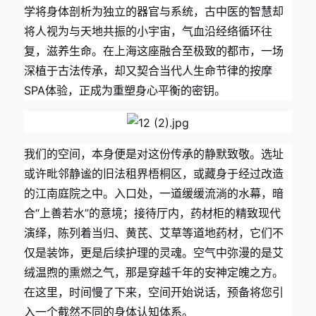
学将身体剖析为独立的器官与系统，古中医的智慧却
将人视为与天地共振的小宇宙，气血沿经络循环往
复，滋养生命。在上海这座融合至极致的都市，一场
深植于古法传承，却又契合当代人生命节律的按摩
SPA体验，正成为重塑身心平衡的密钥。
我们的空间，本身便是对这份传承的静默致敬。选址
或许毗邻静谧的旧法租界梧桐区，或藏身于经过改造
的江南庭院之中。入口处，一道缓缓流淌的水幕，暗
合“上善若水”的意境；接待厅内，药材柜的精致现代
演绎，陈列着当归、黄芪、艾草等道地药材，它们不
仅是装饰，更是后续护理的灵魂。空气中弥漫的是艾
绒温煦的熏燃之气，那是穿越千年的安神定魄之方。
在这里，时间慢了下来，空间开始说话，预备将您引
入一个截然不同的身体认知体系。