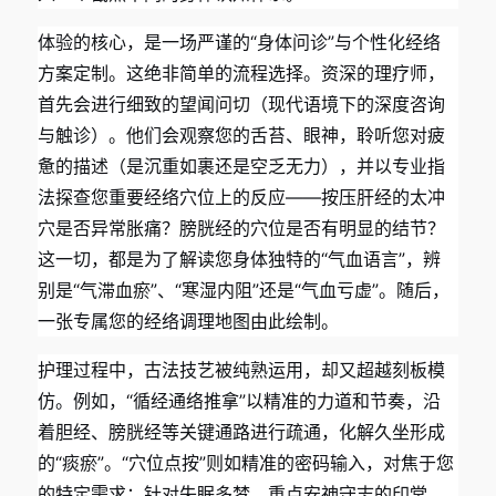
体验的核心，是一场严谨的“身体问诊”与个性化经络
方案定制。这绝非简单的流程选择。资深的理疗师，
首先会进行细致的望闻问切（现代语境下的深度咨询
与触诊）。他们会观察您的舌苔、眼神，聆听您对疲
惫的描述（是沉重如裹还是空乏无力），并以专业指
法探查您重要经络穴位上的反应——按压肝经的太冲
穴是否异常胀痛？膀胱经的穴位是否有明显的结节？
这一切，都是为了解读您身体独特的“气血语言”，辨
别是“气滞血瘀”、“寒湿内阻”还是“气血亏虚”。随后，
一张专属您的经络调理地图由此绘制。
护理过程中，古法技艺被纯熟运用，却又超越刻板模
仿。例如，“循经通络推拿”以精准的力道和节奏，沿
着胆经、膀胱经等关键通路进行疏通，化解久坐形成
的“痰瘀”。“穴位点按”则如精准的密码输入，对焦于您
的特定需求：针对失眠多梦，重点安神守志的印堂、