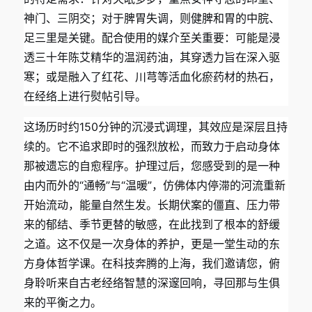
神门、三阴交；对于脾胃失调，则健脾和胃的中脘、
足三里是关键。配合使用的媒介至关重要：可能是浸
透三十年陈艾精华的温润药油，其穿透力旨在深入驱
寒；或是融入了红花、川芎等活血化瘀药材的热石，
在经络上进行熨帖引导。
这场历时约150分钟的沉浸式调理，其效应是深层且持
续的。它不追求即时的强烈放松，而致力于启动身体
那被遗忘的自愈程序。护理过后，您感受到的是一种
由内而外的“通畅”与“温暖”，仿佛体内停滞的河流重新
开始流动，能量自然生发。长期伏案的僵直、压力带
来的郁结、季节更替的敏感，在此找到了根本的舒缓
之道。这不仅是一次身体的养护，更是一堂生动的东
方身体哲学课。在科技奔腾的上海，我们邀请您，俯
身聆听来自古老经络智慧的深邃回响，寻回那与生俱
来的平衡之力。