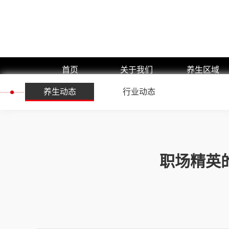
首页
关于我们
养生区域
养生动态
公司简介
行业动态
浦东新区
企业文化
黄浦区
预约流程
闵行区
团队展示
静安区
职场精英
嘉定区
徐汇区
长宁区
杨浦区