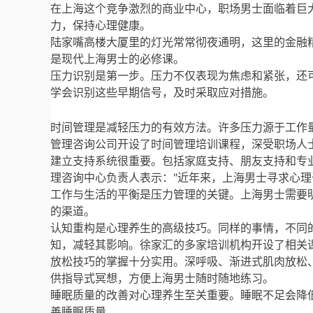
在上海这个竞争激烈的商业中心，职场男士面临着巨
宝山区
力，保持心理健康。
松江区
陆家嘴高楼大厦里的灯光常常彻夜通明，这里的金融
青浦区
是现代上海男士的必修课。
压力识别是第一步。压力不仅表现为焦虑和紧张，还
普陀区
学会识别这些早期信号，及时采取应对措施。
奉贤区
时间管理是减轻压力的有效方法。许多压力源于工作量的
虹口区
管理咨询公司开设了时间管理培训课程，深受职场人
金山区
建立支持系统很重要。包括家庭支持、朋友支持和专
理咨询中心负责人表示："近年来，上海男士寻求心理
崇明区
工作与生活的平衡是压力管理的关键。上海男士需要
的渠道。
认知重构是心理养生的高级技巧。同样的事情，不同
知，减轻其影响。徐家汇的多家培训机构开设了相关
放松技巧的掌握十分实用。深呼吸、渐进式肌肉放松、
供指导式冥想，方便上海男士随时随地练习。
睡眠质量的改善对心理养生至关重要。睡眠不足会降
善睡眠质量。