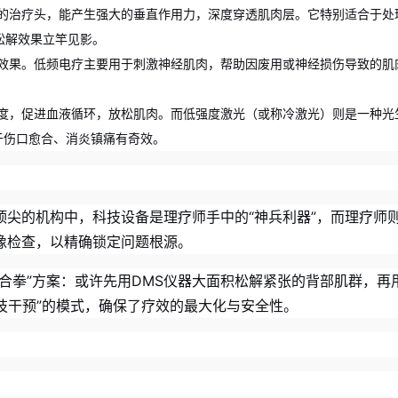
的治疗头，能产生强大的垂直作用力，深度穿透肌肉层。它特别适合于处
松解效果立竿见影。
效果。低频电疗主要用于刺激神经肌肉，帮助因废用或神经损伤导致的肌
度，促进血液循环，放松肌肉。而低强度激光（或称冷激光）则是一种光
于伤口愈合、消炎镇痛有奇效。
尖的机构中，科技设备是理疗师手中的“神兵利器”，而理疗师则
像检查，以精确锁定问题根源。
合拳”方案：或许先用DMS仪器大面积松解紧张的背部肌群，
技干预”的模式，确保了疗效的最大化与安全性。