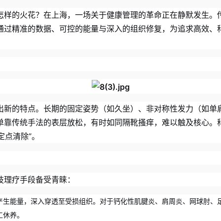
怎样的火花？在上海，一场关于健康管理的革命正在静默发生。传
通过精准的数据、可控的能量与深入的组织修复，为追求高效、
出新的特点。长期的固定姿势（如久坐）、非对称性发力（如单
单靠传统手法的表层放松，有时如同隔靴搔痒，难以触及核心。
定点清除”。
技理疗手段备受青睐：
波产生能量，深入穿透至受损组织。对于钙化性肌腱炎、肩周炎、网球肘、
工休养。