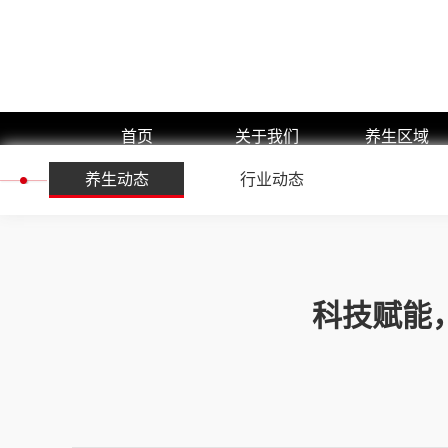
首页
关于我们
养生区域
养生动态
公司简介
行业动态
浦东新区
企业文化
黄浦区
预约流程
闵行区
团队展示
静安区
科技赋能
嘉定区
徐汇区
长宁区
杨浦区