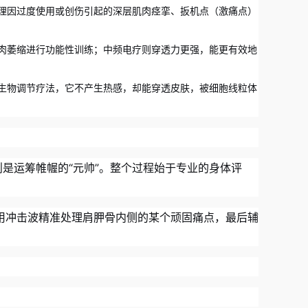
理因过度使用或创伤引起的深层肌肉痉挛、扳机点（激痛点）
肉萎缩进行功能性训练；中频电疗则穿透力更强，能更有效地
生物调节疗法，它不产生热感，却能穿透皮肤，被细胞线粒体
是运筹帷幄的“元帅”。整个过程始于专业的身体评
再用冲击波精准处理肩胛骨内侧的某个顽固痛点，最后辅