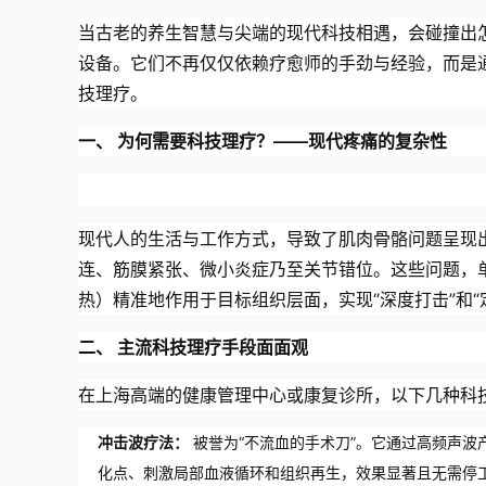
宝山区
当古老的养生智慧与尖端的现代科技相遇，会碰撞出
松江区
设备。它们不再仅仅依赖疗愈师的手劲与经验，而是
青浦区
技理疗。
普陀区
一、 为何需要科技理疗？——现代疼痛的复杂性
奉贤区
虹口区
现代人的生活与工作方式，导致了肌肉骨骼问题呈现
金山区
连、筋膜紧张、微小炎症乃至关节错位。这些问题，
崇明区
热）精准地作用于目标组织层面，实现“深度打击”和“
二、 主流科技理疗手段面面观
在上海高端的健康管理中心或康复诊所，以下几种科
冲击波疗法：
被誉为“不流血的手术刀”。它通过高频声
化点、刺激局部血液循环和组织再生，效果显著且无需停