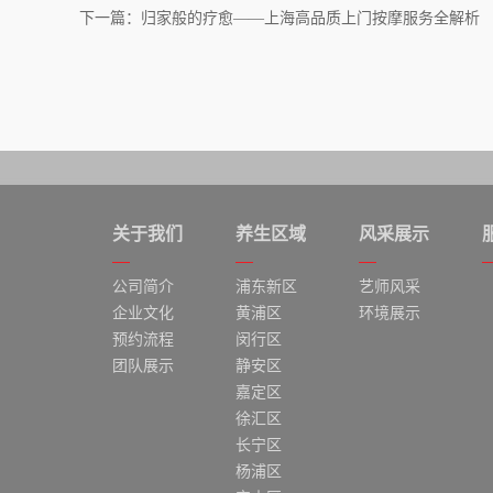
下一篇：归家般的疗愈——上海高品质上门按摩服务全解析
关于我们
养生区域
风采展示
公司简介
浦东新区
艺师风采
企业文化
黄浦区
环境展示
预约流程
闵行区
团队展示
静安区
嘉定区
徐汇区
长宁区
杨浦区